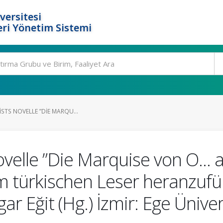
versitesi
ri Yönetim Sistemi
ISTS NOVELLE ”DIE MARQU...
ovelle ”Die Marquise von O... 
m türkischen Leser heranzufü
ar Eğit (Hg.) İzmir: Ege Ünive