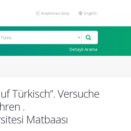
Araştırmacı Girişi
English
Detaylı Arama
auf Türkisch”. Versuche
hren .
rsitesi Matbaası