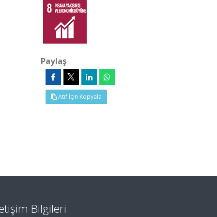
Paylaş
Atıf İçin Kopyala
letişim Bilgileri