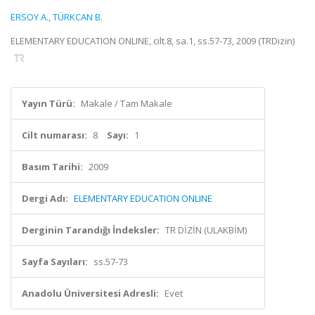
ERSOY A.
,
TÜRKCAN B.
ELEMENTARY EDUCATION ONLINE, cilt.8, sa.1, ss.57-73, 2009 (TRDizin)
Yayın Türü:
Makale / Tam Makale
Cilt numarası:
8
Sayı:
1
Basım Tarihi:
2009
Dergi Adı:
ELEMENTARY EDUCATION ONLINE
Derginin Tarandığı İndeksler:
TR DİZİN (ULAKBİM)
Sayfa Sayıları:
ss.57-73
Anadolu Üniversitesi Adresli:
Evet