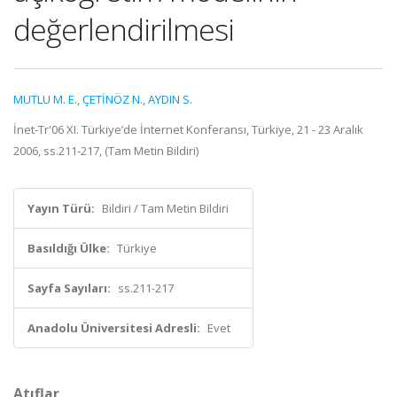
değerlendirilmesi
MUTLU M. E.
,
ÇETİNÖZ N.
,
AYDIN S.
İnet-Tr'06 XI. Türkiye’de İnternet Konferansı, Türkiye, 21 - 23 Aralık
2006, ss.211-217, (Tam Metin Bildiri)
Yayın Türü:
Bildiri / Tam Metin Bildiri
Basıldığı Ülke:
Türkiye
Sayfa Sayıları:
ss.211-217
Anadolu Üniversitesi Adresli:
Evet
Atıflar