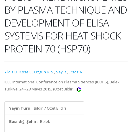
BY PLASMA TECHNIQUE AND
DEVELOPMENT OF ELISA
SYSTEMS FOR HEAT SHOCK
PROTEIN 70 (HSP70)
Yildiz B.
,
Kose E.
,
Ozgun K. S.
,
Say R.
,
Ersoz A.
IEEE International Conference on Plasma Sciences (ICOPS), Belek,
Türkiye, 24 - 28 Mayıs 2015, (Özet Bildiri)
Yayın Türü:
Bildiri / Özet Bildiri
Basıldığı Şehir:
Belek