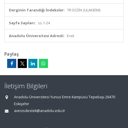
Derginin Tarandığı İndeksler:
TR DİZİN (ULAKBİM)
Sayfa Sayıları:
ss.1-24
Anadolu Üniversitesi Adresli:
Evet
Paylaş
İletişim Bilgileri
Anadolu Üniversitesi Yunus Emre Kampüsü Tepebaşı 26470
Eskişehir
avesisdestek@anadolu.edu.tr