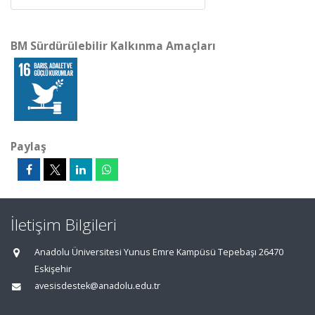
BM Sürdürülebilir Kalkınma Amaçları
Paylaş
İletişim Bilgileri
Anadolu Üniversitesi Yunus Emre Kampüsü Tepebaşı 26470
Eskişehir
avesisdestek@anadolu.edu.tr