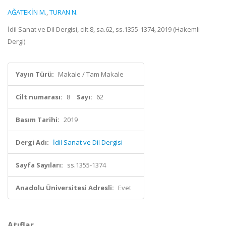
AĞATEKİN M.
,
TURAN N.
İdil Sanat ve Dil Dergisi, cilt.8, sa.62, ss.1355-1374, 2019 (Hakemli
Dergi)
Yayın Türü:
Makale / Tam Makale
Cilt numarası:
8
Sayı:
62
Basım Tarihi:
2019
Dergi Adı:
İdil Sanat ve Dil Dergisi
Sayfa Sayıları:
ss.1355-1374
Anadolu Üniversitesi Adresli:
Evet
Atıflar