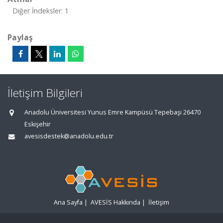
Diğer İndeksler: 1
Paylaş
İletişim Bilgileri
Anadolu Üniversitesi Yunus Emre Kampüsü Tepebaşı 26470
Eskişehir
avesisdestek@anadolu.edu.tr
Ana Sayfa
|
AVESİS Hakkında
|
İletişim