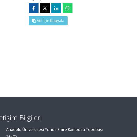
Atıf İçin Kopyala
letişim Bilgileri
Anadolu Üniversitesi Yunus Emre Kampüsü Tepebaşı
26470