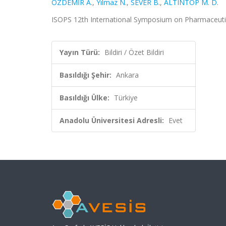
ÖZDEMİR A.
,
Yılmaz N.
,
SEVER B.
,
ALTINTOP M. D.
ISOPS 12th International Symposium on Pharmaceutical
Yayın Türü:
Bildiri / Özet Bildiri
Basıldığı Şehir:
Ankara
Basıldığı Ülke:
Türkiye
Anadolu Üniversitesi Adresli:
Evet