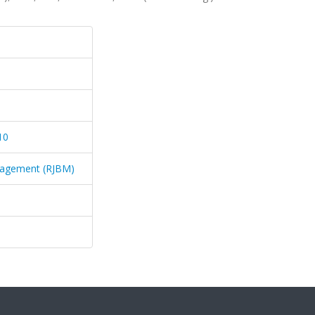
10
nagement (RJBM)