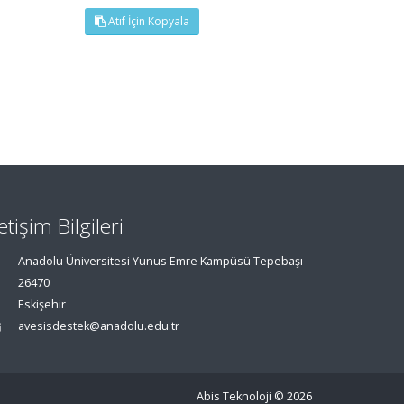
Atıf İçin Kopyala
letişim Bilgileri
Anadolu Üniversitesi Yunus Emre Kampüsü Tepebaşı
26470
Eskişehir
avesisdestek@anadolu.edu.tr
Abis Teknoloji
© 2026