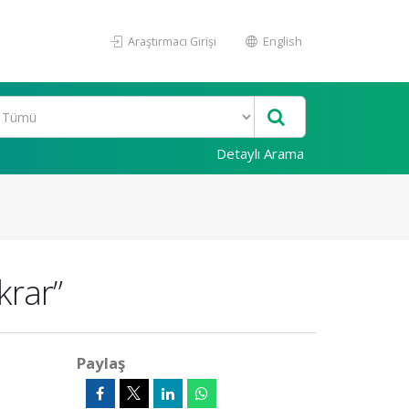
Araştırmacı Girişi
English
Detaylı Arama
krar”
Paylaş