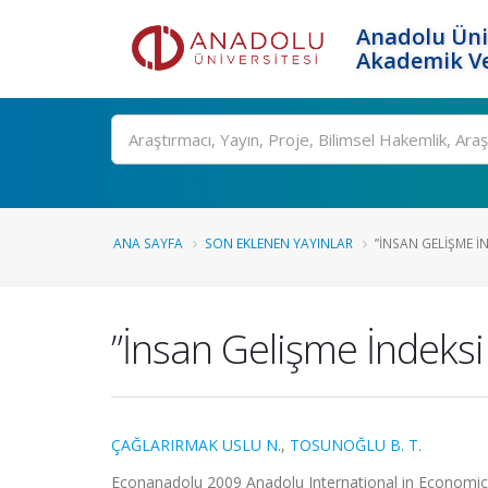
Anadolu Üni
Akademik Ve
Ara
ANA SAYFA
SON EKLENEN YAYINLAR
”İNSAN GELIŞME İN
”İnsan Gelişme İndeksi
ÇAĞLARIRMAK USLU N.
,
TOSUNOĞLU B. T.
Econanadolu 2009 Anadolu International in Economics,