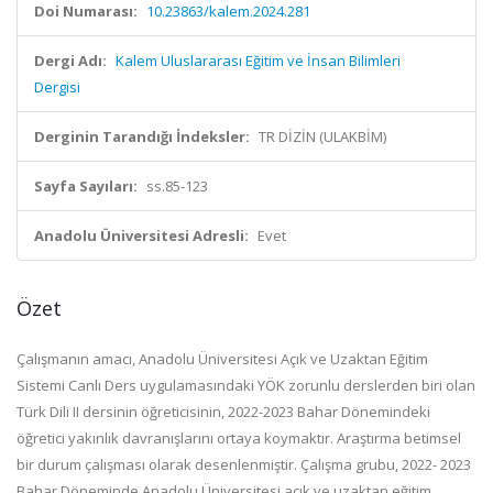
Doi Numarası:
10.23863/kalem.2024.281
Dergi Adı:
Kalem Uluslararası Eğitim ve İnsan Bilimleri
Dergisi
Derginin Tarandığı İndeksler:
TR DİZİN (ULAKBİM)
Sayfa Sayıları:
ss.85-123
Anadolu Üniversitesi Adresli:
Evet
Özet
Çalışmanın amacı, Anadolu Üniversitesi Açık ve Uzaktan Eğitim
Sistemi Canlı Ders uygulamasındaki YÖK zorunlu derslerden biri olan
Türk Dili II dersinin öğreticisinin, 2022-2023 Bahar Dönemindeki
öğretici yakınlık davranışlarını ortaya koymaktır. Araştırma betimsel
bir durum çalışması olarak desenlenmiştir. Çalışma grubu, 2022- 2023
Bahar Döneminde Anadolu Üniversitesi açık ve uzaktan eğitim