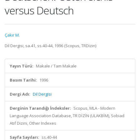
versus Deutsch
Çakır M.
Dil Dergisi, sa.41, ss.40-44, 1996 (Scopus, TRDizin)
Yayın Türü:
Makale / Tam Makale
Basım Tarihi:
1996
Dergi Adı:
Dil Dergisi
Derginin Tarandığı İndeksler:
Scopus, MLA - Modern
Language Association Database, TR DİZİN (ULAKBİM), Sobiad
Atıf Dizini, Other Indexes
Sayfa Sayıları:
ss.40-44