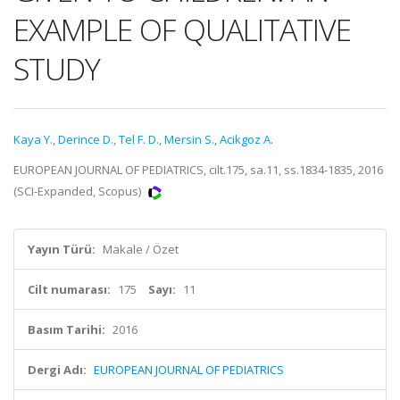
EXAMPLE OF QUALITATIVE
STUDY
Kaya Y.
,
Derince D.
,
Tel F. D.
,
Mersin S.
,
Acikgoz A.
EUROPEAN JOURNAL OF PEDIATRICS, cilt.175, sa.11, ss.1834-1835, 2016
(SCI-Expanded, Scopus)
Yayın Türü:
Makale / Özet
Cilt numarası:
175
Sayı:
11
Basım Tarihi:
2016
Dergi Adı:
EUROPEAN JOURNAL OF PEDIATRICS