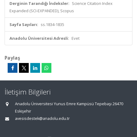
Derginin Tarandığı İndeksler:
Science Citation Index
Expanded (SCI-EXPANDED), Scopus
Sayfa Sayıları:
ss.1834-1835
Anadolu Üniversitesi Adresli:
Evet
Paylaş
İletişim Bilgileri
Anadolu Üniversitesi Yunus Emre Kampüsü Tepebaşı 26470
Eskişehir
avesisdestek@anadolu.edu.tr