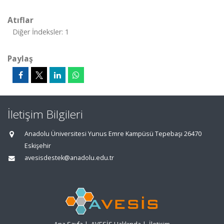
Atıflar
Diğer İndeksler: 1
Paylaş
İletişim Bilgileri
Anadolu Üniversitesi Yunus Emre Kampüsü Tepebaşı 26470
Eskişehir
avesisdestek@anadolu.edu.tr