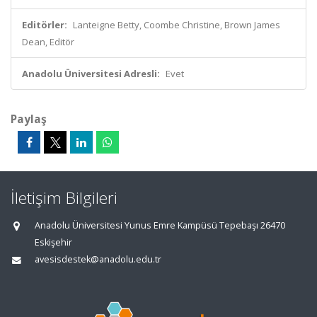
Editörler:
Lanteigne Betty, Coombe Christine, Brown James
Dean, Editör
Anadolu Üniversitesi Adresli:
Evet
Paylaş
İletişim Bilgileri
Anadolu Üniversitesi Yunus Emre Kampüsü Tepebaşı 26470
Eskişehir
avesisdestek@anadolu.edu.tr