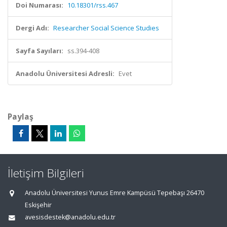
Doi Numarası:
10.18301/rss.467
Dergi Adı:
Researcher Social Science Studies
Sayfa Sayıları:
ss.394-408
Anadolu Üniversitesi Adresli:
Evet
Paylaş
İletişim Bilgileri
Anadolu Üniversitesi Yunus Emre Kampüsü Tepebaşı 26470
Eskişehir
avesisdestek@anadolu.edu.tr