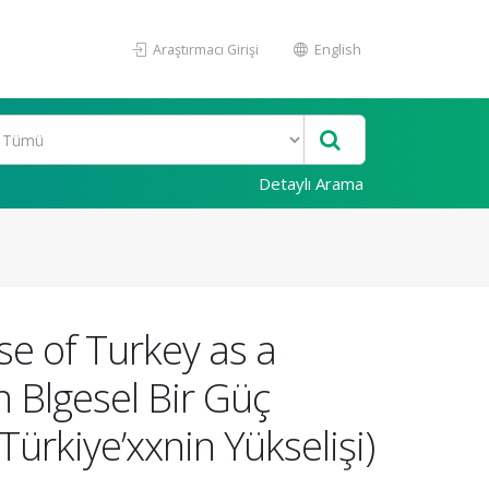
Araştırmacı Girişi
English
Detaylı Arama
e of Turkey as a
 Blgesel Bir Güç
Türkiye’xxnin Yükselişi)