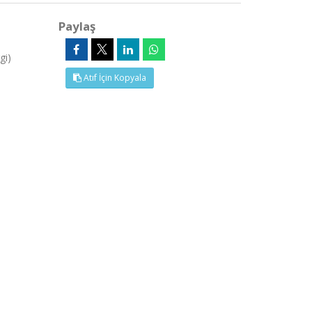
Paylaş
gi)
Atıf İçin Kopyala