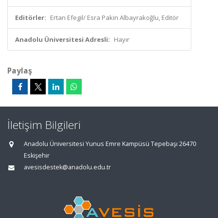
Editörler:
Ertan Efegil/ Esra Pakin Albayrakoğlu, Editör
Anadolu Üniversitesi Adresli:
Hayır
Paylaş
İletişim Bilgileri
Anadolu Üniversitesi Yunus Emre Kampüsü Tepebaşı 26470
Eskişehir
avesisdestek@anadolu.edu.tr