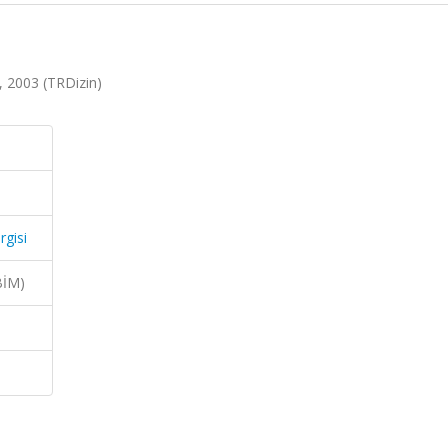
1, 2003 (TRDizin)
rgisi
BİM)