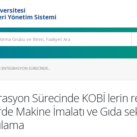
versitesi
ri Yönetim Sistemi
LE ENTEGRASYON SÜRECINDE...
grasyon Sürecinde KOBİ lerin 
hirde Makine İmalatı ve Gıda s
ulama