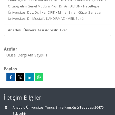
Petek AŞKAR • MEB Bakan Yardımcısı Halil İbrahim TOPÇU • MEB
Ortaöğretim Genel Müdürü Prof. Dr. Arif ALTUN • Hacettepe
Üniversitesi Doç. Dr. İlker CIRIK • Mimar Sinan Güzel Sanatlar
Üniversitesi Dr. Mustafa KANDIRMAZ • MEB, Editör
Anadolu Üniversitesi Adresli:
Evet
Atıflar
Ulusal Dergi Atıf Sayısı: 1
Paylaş
İletişim Bilgileri
Anadolu Üniversitesi Yunus Emre Kampüsü Tepebaşı 26470
Eskişehir