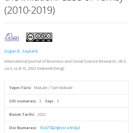
(2010-2019)
Doğan B.
,
Saykal B.
International Journal of Business and Social Science Research, cilt.3,
sa.3, ss.8-15, 2022 (Hakemli Dergi)
Yayın Türü:
Makale / Tam Makale
Cilt numarası:
3
Sayı:
3
Basım Tarihi:
2022
Doi Numarası:
10.47742/ijbssr.v3n3p2