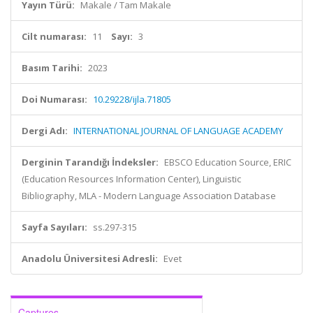
Yayın Türü:
Makale / Tam Makale
Cilt numarası:
11
Sayı:
3
Basım Tarihi:
2023
Doi Numarası:
10.29228/ijla.71805
Dergi Adı:
INTERNATIONAL JOURNAL OF LANGUAGE ACADEMY
Derginin Tarandığı İndeksler:
EBSCO Education Source, ERIC
(Education Resources Information Center), Linguistic
Bibliography, MLA - Modern Language Association Database
Sayfa Sayıları:
ss.297-315
Anadolu Üniversitesi Adresli:
Evet
Captures