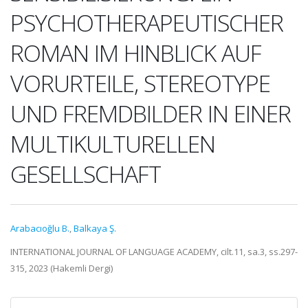
PSYCHOTHERAPEUTISCHER
ROMAN IM HINBLICK AUF
VORURTEILE, STEREOTYPE
UND FREMDBILDER IN EINER
MULTIKULTURELLEN
GESELLSCHAFT
Arabacıoğlu B.
,
Balkaya Ş.
INTERNATIONAL JOURNAL OF LANGUAGE ACADEMY, cilt.11, sa.3, ss.297-
315, 2023 (Hakemli Dergi)