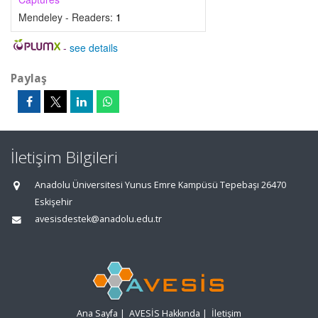
Mendeley - Readers:
1
-
see details
Paylaş
İletişim Bilgileri
Anadolu Üniversitesi Yunus Emre Kampüsü Tepebaşı 26470
Eskişehir
avesisdestek@anadolu.edu.tr
Ana Sayfa
|
AVESİS Hakkında
|
İletişim