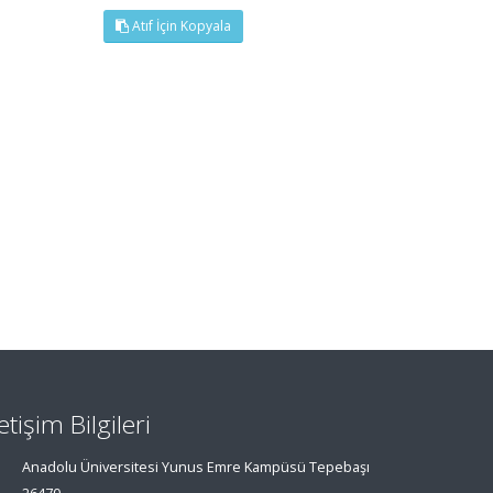
Atıf İçin Kopyala
letişim Bilgileri
Anadolu Üniversitesi Yunus Emre Kampüsü Tepebaşı