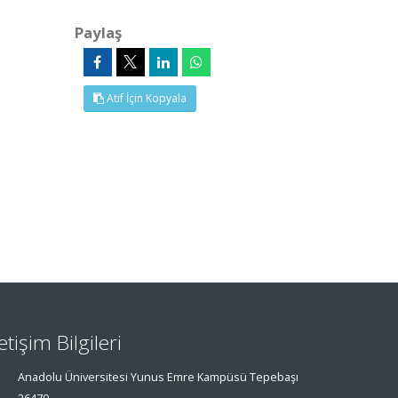
Paylaş
Atıf İçin Kopyala
letişim Bilgileri
Anadolu Üniversitesi Yunus Emre Kampüsü Tepebaşı