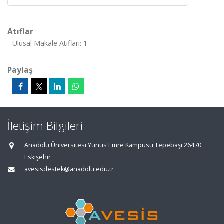
Atıflar
Ulusal Makale Atıfları: 1
Paylaş
İletişim Bilgileri
Anadolu Üniversitesi Yunus Emre Kampüsü Tepebaşı 26470
Eskişehir
avesisdestek@anadolu.edu.tr