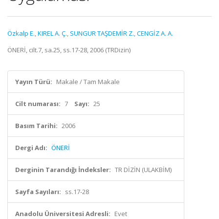
Özkalp E.
,
KIREL A. Ç.
,
SUNGUR TAŞDEMİR Z.
,
CENGİZ A. A.
ÖNERİ, cilt.7, sa.25, ss.17-28, 2006 (TRDizin)
Yayın Türü:
Makale / Tam Makale
Cilt numarası:
7
Sayı:
25
Basım Tarihi:
2006
Dergi Adı:
ÖNERİ
Derginin Tarandığı İndeksler:
TR DİZİN (ULAKBİM)
Sayfa Sayıları:
ss.17-28
Anadolu Üniversitesi Adresli:
Evet