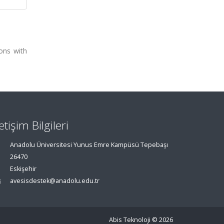
ons with
letişim Bilgileri
Anadolu Üniversitesi Yunus Emre Kampüsü Tepebaşı
26470
Eskişehir
avesisdestek@anadolu.edu.tr
Abis Teknoloji
© 2026