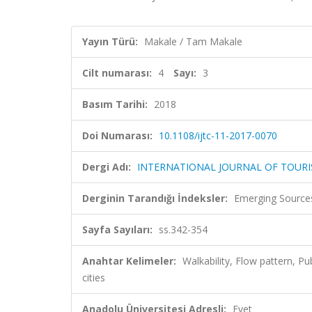
Yayın Türü:
Makale / Tam Makale
Cilt numarası:
4
Sayı:
3
Basım Tarihi:
2018
Doi Numarası:
10.1108/ijtc-11-2017-0070
Dergi Adı:
INTERNATIONAL JOURNAL OF TOURI
Derginin Tarandığı İndeksler:
Emerging Sources
Sayfa Sayıları:
ss.342-354
Anahtar Kelimeler:
Walkability, Flow pattern, Pu
cities
Anadolu Üniversitesi Adresli:
Evet