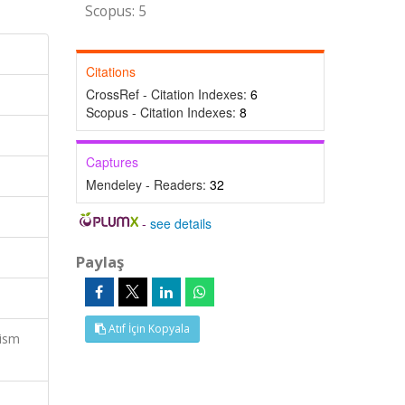
Scopus: 5
Citations
CrossRef - Citation Indexes:
6
Scopus - Citation Indexes:
8
Captures
Mendeley - Readers:
32
-
see details
Paylaş
Atıf İçin Kopyala
rism