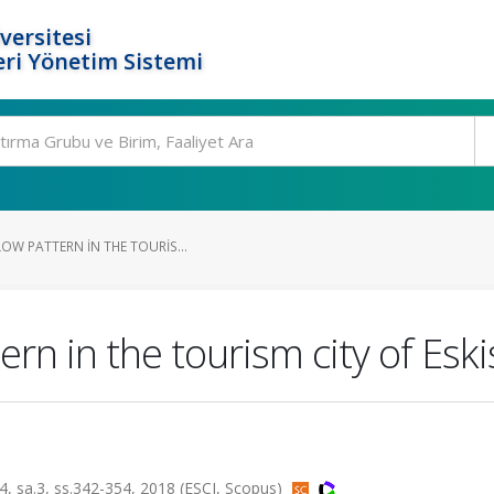
versitesi
ri Yönetim Sistemi
OW PATTERN IN THE TOURIS...
ern in the tourism city of Eski
sa.3, ss.342-354, 2018 (ESCI, Scopus)