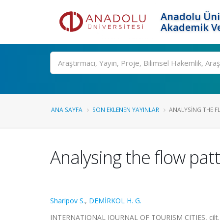
Anadolu Üni
Akademik Ve
Ara
ANA SAYFA
SON EKLENEN YAYINLAR
ANALYSING THE FL
Analysing the flow patt
Sharipov S.
,
DEMİRKOL H. G.
INTERNATIONAL JOURNAL OF TOURISM CITIES, cilt.4, 