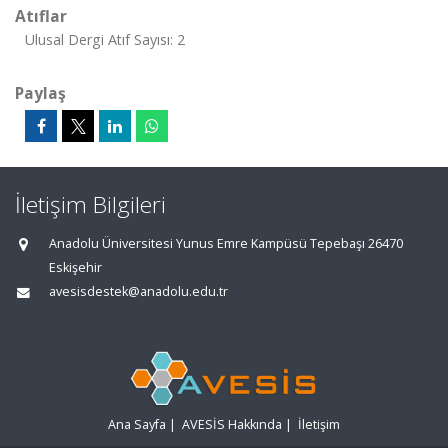
Atıflar
Ulusal Dergi Atıf Sayısı: 2
Paylaş
İletişim Bilgileri
Anadolu Üniversitesi Yunus Emre Kampüsü Tepebaşı 26470
Eskişehir
avesisdestek@anadolu.edu.tr
Ana Sayfa
|
AVESİS Hakkında
|
İletişim