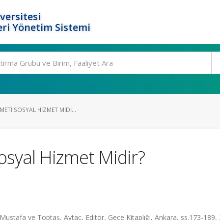
versitesi
ri Yönetim Sistemi
METI SOSYAL HIZMET MIDI...
Sosyal Hizmet Midir?
, Mustafa ve Toptaş, Aytaç, Editör, Gece Kitaplığı, Ankara, ss.173-189,