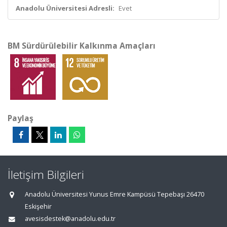
Anadolu Üniversitesi Adresli:
Evet
BM Sürdürülebilir Kalkınma Amaçları
Paylaş
İletişim Bilgileri
Anadolu Üniversitesi Yunus Emre Kampüsü Tepebaşı 26470
Eskişehir
avesisdestek@anadolu.edu.tr