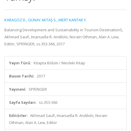
KARAGÖZ D.
,
GÜNAY AKTAŞ S.
,
MERT KANTAR Y.
Balancing Development and Sustainability in Tourism DestinationS,
Akhmad Saufi, Imanuella R. Andilolo, Norain Othman, Alan A. Lew,
Editör, SPRİNGER, ss.353-366, 2017
Yayın Türü:
Kitapta Bölüm / Mesleki Kitap
Basım Tarihi:
2017
Yayınevi:
SPRİNGER
Sayfa Sayıları:
ss.353-366
Editörler:
Akhmad Saufi, Imanuella R. Andilolo, Norain
Othman, Alan A. Lew, Editör