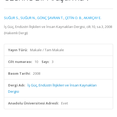
SUĞUR S.
,
SUĞUR N.
,
GÖNÇ ŞAVRAN T.
,
ÇETİN O. B.
,
AKARÇAY E.
İş Güç, Endüstri İlişkileri ve İnsan Kaynakları Dergisi, cilt.10, sa.3, 2008
(Hakemli Dergi)
Yayın Türü:
Makale / Tam Makale
Cilt numarası:
10
Sayı:
3
Basım Tarihi:
2008
Dergi Adı:
İş Güç, Endüstri İlişkileri ve İnsan Kaynakları
Dergisi
Anadolu Üniversitesi Adresli:
Evet