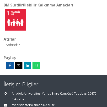
BM Sürdürülebilir Kalkınma Amaçları
Atıflar
Sobiad: 5
Paylaş
İletişim Bilgileri
Anadolu Üniversitesi Yunus Emre Kampüsü Tepebaşı 26470
Eskişehir
avesisdestek@anadolu.edu.tr