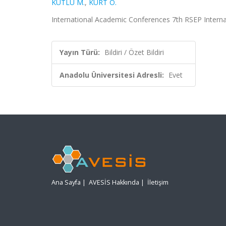
KUTLU M.
,
KURT O.
International Academic Conferences 7th RSEP Internati
Yayın Türü:
Bildiri / Özet Bildiri
Anadolu Üniversitesi Adresli:
Evet
Ana Sayfa
|
AVESİS Hakkında
|
İletişim