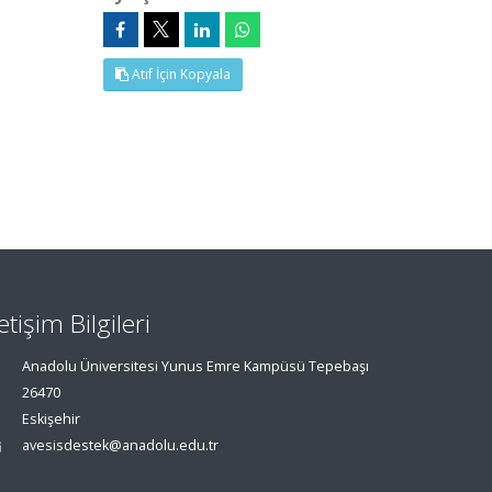
Atıf İçin Kopyala
letişim Bilgileri
Anadolu Üniversitesi Yunus Emre Kampüsü Tepebaşı
26470
Eskişehir
avesisdestek@anadolu.edu.tr