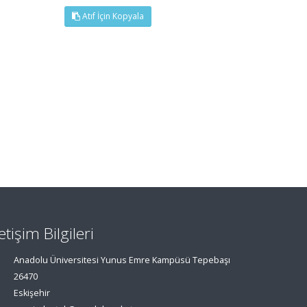
Atıf İçin Kopyala
letişim Bilgileri
Anadolu Üniversitesi Yunus Emre Kampüsü Tepebaşı
26470
Eskişehir