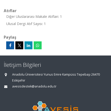
Atıflar
Diğer Uluslararası Makale Atıfları: 1
Ulusal Dergi Atıf Sayısı: 1
Paylaş
İletişim Bilgileri
Anadolu Üniversitesi Yunus Emre Kampüsü Tepebaşı 26470
Eskişehir
avesisdestek@anadolu.edu.tr