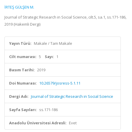
İRTEŞ GÜLŞEN M.
Journal of Strategic Research in Social Science, cilt.5, sa.1, ss.171-186,
2019 (Hakemli Dergi)
Yayın Türü:
Makale / Tam Makale
Cilt numarası:
5
Sayı:
1
Basım Tarihi:
2019
Doi Numarası:
10.26579/josress-5.1.11
Dergi Adı:
Journal of Strategic Research in Social Science
Sayfa Sayıları:
ss.171-186
Anadolu Üniversitesi Adresli:
Evet