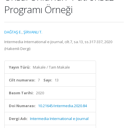
Programı Örneği
DAĞTAŞ E.
,
ŞİRVANLI T.
Intermedia International e-Journal, cilt.7, sa.13, ss.317-337, 2020
(Hakemli Dergi)
Yayın Türü:
Makale / Tam Makale
Cilt numarası:
7
Sayı:
13
Basım Tarihi:
2020
Doi Numarası:
10.21645/intermedia.2020.84
Dergi Adı:
Intermedia International e-Journal