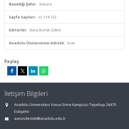
Basıldığı Şehir:
Ankara
Sayfa Sayıları:
ss.114-132
Editörler:
Barış Borlat, Editör
Anadolu Üniversitesi Adresli:
Evet
Paylaş
İletişim Bilgileri
Anadolu Üniversitesi Yunus Emre Kampüsü Tepebaşı 26470
Eskişehir
avesisdestek@anadolu.edu.tr