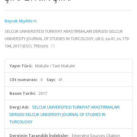
Bayrak Akyıldız H.
SELCUK UNIVERSITESI TURKIYAT ARASTIRMALARI DERGISI-SELCUK
UNIVERSITY JOURNAL OF STUDIES IN TURCOLOGY, cilt.0, sa.41, ss.179-
194, 2017 (ESCI, TRDizin)
Yayın Türü:
Makale / Tam Makale
Cilt numarası:
0
Sayı:
41
Basım Tarihi:
2017
Dergi Adı:
SELCUK UNIVERSITESI TURKIYAT ARASTIRMALARI
DERGISI-SELCUK UNIVERSITY JOURNAL OF STUDIES IN
TURCOLOGY
Derginin Tarandığı İndeksler:
Emerging Sources Citation