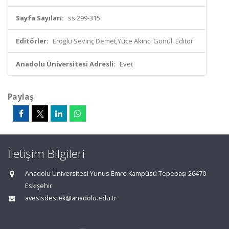
Sayfa Sayıları:
ss.299-315
Editörler:
Eroğlu Sevinç Demet,Yüce Akıncı Gönül, Editör
Anadolu Üniversitesi Adresli:
Evet
Paylaş
İletişim Bilgileri
Anadolu Üniversitesi Yunus Emre Kampüsü Tepebaşı 26470
Eskişehir
avesisdestek@anadolu.edu.tr