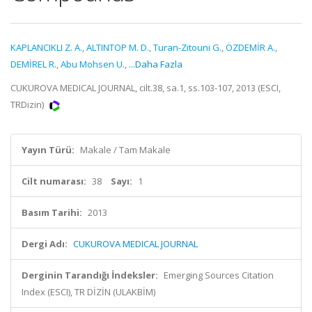
KAPLANCIKLI Z. A.
,
ALTINTOP M. D.
,
Turan-Zitouni G.
,
ÖZDEMİR A.
,
DEMİREL R.
,
Abu Mohsen U.
,
...Daha Fazla
CUKUROVA MEDICAL JOURNAL, cilt.38, sa.1, ss.103-107, 2013 (ESCI,
TRDizin)
Yayın Türü:
Makale / Tam Makale
Cilt numarası:
38
Sayı:
1
Basım Tarihi:
2013
Dergi Adı:
CUKUROVA MEDICAL JOURNAL
Derginin Tarandığı İndeksler:
Emerging Sources Citation
Index (ESCI), TR DİZİN (ULAKBİM)