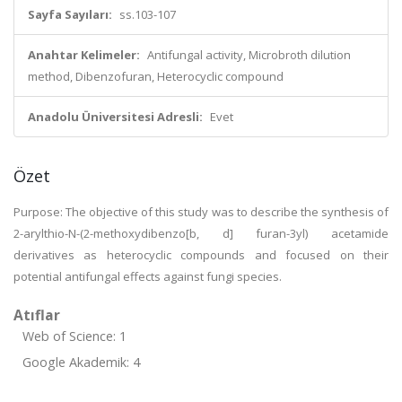
Sayfa Sayıları:
ss.103-107
Anahtar Kelimeler:
Antifungal activity, Microbroth dilution
method, Dibenzofuran, Heterocyclic compound
Anadolu Üniversitesi Adresli:
Evet
Özet
Purpose: The objective of this study was to describe the synthesis of
2-arylthio-N-(2-methoxydibenzo[b, d] furan-3yl) acetamide
derivatives as heterocyclic compounds and focused on their
potential antifungal effects against fungi species.
Atıflar
Web of Science: 1
Google Akademik: 4