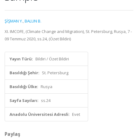
ŞİŞMAN Y.
,
BALUN B.
XI. IMCOFE, (Climate Change and Migration), St. Petersburg, Rusya, 7 -
09 Temmuz 2020, ss.24, (Özet Bildiri)
Yayın Türü:
Bildiri / Özet Bildiri
Basıldığı Şehir:
St. Petersburg
Basıldığı Ülke:
Rusya
Sayfa Sayıları:
ss.24
Anadolu Üniversitesi Adresli:
Evet
Paylaş