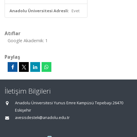
Anadolu Üniversitesi Adresli:
Evet
Atıflar
Google Akademik: 1
Paylaş
İletişim Bilgileri
Anadolu Üniversitesi Yunus Emre Kampüsü Tepebaşı 26470
Eskişehir
avesisdestek@anadolu.edu.tr