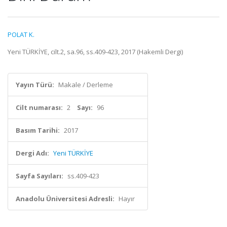
POLAT K.
Yeni TÜRKİYE, cilt.2, sa.96, ss.409-423, 2017 (Hakemli Dergi)
Yayın Türü:
Makale / Derleme
Cilt numarası:
2
Sayı:
96
Basım Tarihi:
2017
Dergi Adı:
Yeni TÜRKİYE
Sayfa Sayıları:
ss.409-423
Anadolu Üniversitesi Adresli:
Hayır