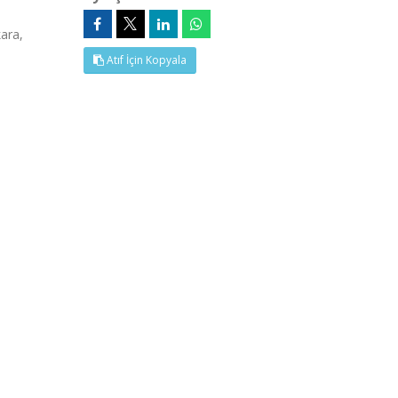
ara,
Atıf İçin Kopyala