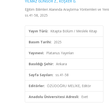
YILMAZ GÜNGÖR Z.
,
KÖŞKER G.
Eğitim Bilimleri Alanında Araştırma Yöntemleri ve Ye
ss.41-58, 2025
Yayın Türü:
Kitapta Bölüm / Mesleki Kitap
Basım Tarihi:
2025
Yayınevi:
Platanus Yayınları
Basıldığı Şehir:
Ankara
Sayfa Sayıları:
ss.41-58
Editörler:
ÖZÜDOĞRU MELİKE, Editör
Anadolu Üniversitesi Adresli:
Evet