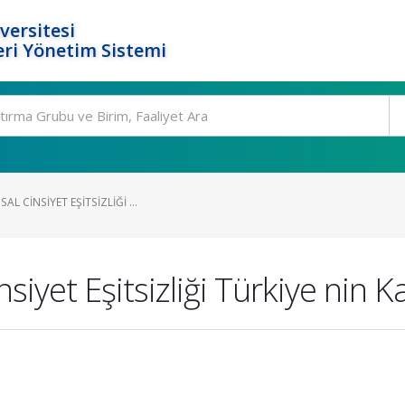
versitesi
ri Yönetim Sistemi
L CINSIYET EŞITSIZLIĞI ...
yet Eşitsizliği Türkiye nin Kar