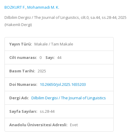
BOZKURT F.
,
Mohammadi M. K.
Dilbilim Dergisi / The Journal of Linguistics, cilt.0, sa.44, ss.28-44, 2025
(Hakemli Dergi)
Yayın Türü:
Makale / Tam Makale
Cilt numarası:
0
Sayı:
44
Basım Tarihi:
2025
Doi Numarası:
10.26650/jol.2025.1655203
Dergi Adı:
Dilbilim Dergisi / The Journal of Linguistics
Sayfa Sayıları:
ss.28-44
Anadolu Üniversitesi Adresli:
Evet