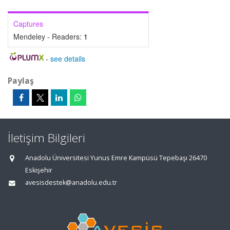
Captures
Mendeley - Readers:
1
-
see details
Paylaş
İletişim Bilgileri
Anadolu Üniversitesi Yunus Emre Kampüsü Tepebaşı 26470
Eskişehir
avesisdestek@anadolu.edu.tr