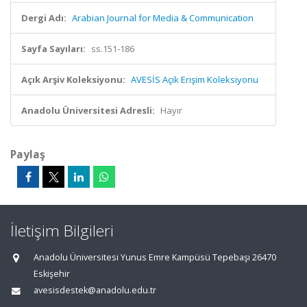
Dergi Adı:
Arabian Journal for Media & Communication
Sayfa Sayıları:
ss.151-186
Açık Arşiv Koleksiyonu:
AVESİS Açık Erişim Koleksiyonu
Anadolu Üniversitesi Adresli:
Hayır
Paylaş
İletişim Bilgileri
Anadolu Üniversitesi Yunus Emre Kampüsü Tepebaşı 26470
Eskişehir
avesisdestek@anadolu.edu.tr