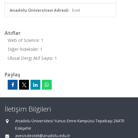
Anadolu Üniversitesi Adresli:
Evet
Atıflar
Web of Science: 1
Diğer İndeksler: 1
Ulusal Dergi Atıf Sayısı: 1
Paylaş
İletişim Bilgileri
Anadolu Üniversitesi Yunus Emre Kampüsü Tepebaşı 26470
Eskişehir
avesisdestek@anadolu.edu.tr