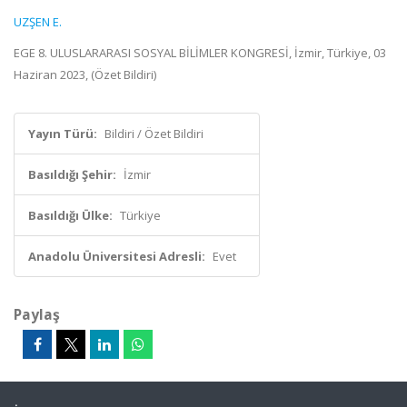
UZŞEN E.
EGE 8. ULUSLARARASI SOSYAL BİLİMLER KONGRESİ, İzmir, Türkiye, 03
Haziran 2023, (Özet Bildiri)
Yayın Türü:
Bildiri / Özet Bildiri
Basıldığı Şehir:
İzmir
Basıldığı Ülke:
Türkiye
Anadolu Üniversitesi Adresli:
Evet
Paylaş