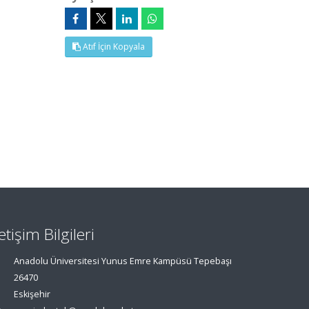
Atıf İçin Kopyala
letişim Bilgileri
Anadolu Üniversitesi Yunus Emre Kampüsü Tepebaşı
26470
Eskişehir