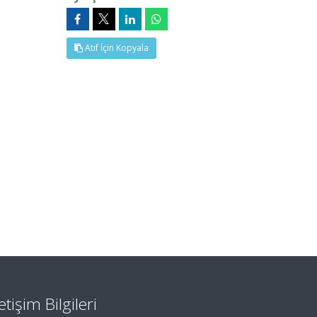
Atıf İçin Kopyala
letişim Bilgileri